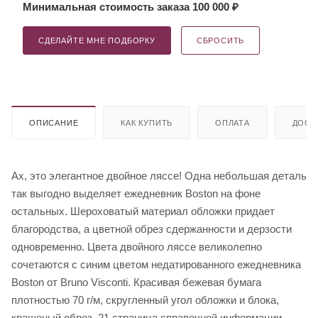
Минимальная стоимость заказа 100 000 ₽
СДЕЛАЙТЕ МНЕ ПОДБОРКУ
СБРОСИТЬ
ОПИСАНИЕ
КАК КУПИТЬ
ОПЛАТА
ДОСТ
Ах, это элегантное двойное ляссе! Одна небольшая деталь
так выгодно выделяет ежедневник Boston на фоне
остальных. Шероховатый материал обложки придает
благородства, а цветной обрез сдержанности и дерзости
одновременно. Цвета двойного ляссе великолепно
сочетаются с синим цветом недатированного ежедневника
Boston от Bruno Visconti. Красивая бежевая бумага
плотностью 70 г/м, скругленный угол обложки и блока,
крашеный обрез, 21 страница справочной информации.