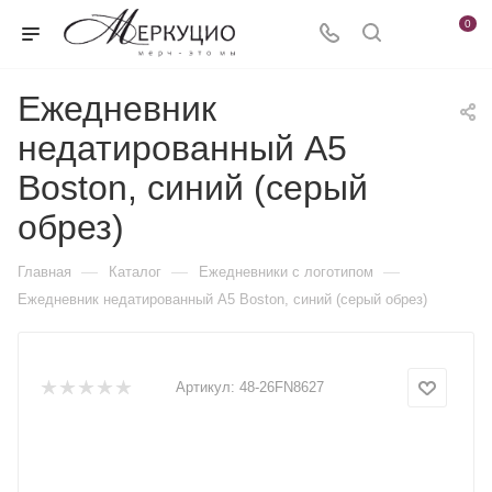
0
Ежедневник
недатированный А5
Boston, синий (серый
обрез)
—
—
—
Главная
Каталог
Ежедневники c логотипом
Ежедневник недатированный А5 Boston, синий (серый обрез)
Артикул:
48-26FN8627