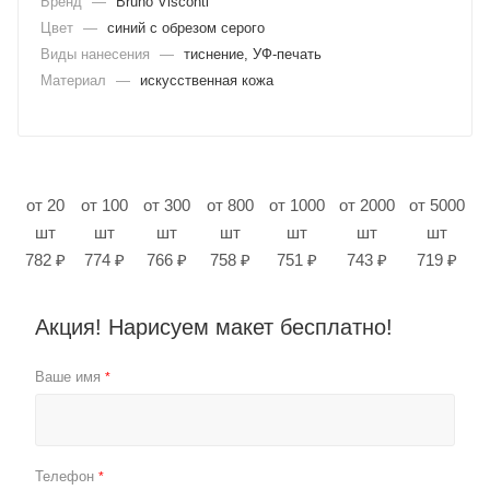
Бренд
—
Bruno Visconti
Цвет
—
синий с обрезом серого
Виды нанесения
—
тиснение, УФ-печать
Материал
—
искусственная кожа
от 20
от 100
от 300
от 800
от 1000
от 2000
от 5000
шт
шт
шт
шт
шт
шт
шт
782 ₽
774 ₽
766 ₽
758 ₽
751 ₽
743 ₽
719 ₽
Акция! Нарисуем макет бесплатно!
Ваше имя
*
Телефон
*