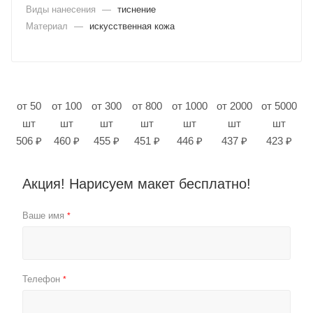
Виды нанесения
—
тиснение
Материал
—
искусственная кожа
от 50
от 100
от 300
от 800
от 1000
от 2000
от 5000
шт
шт
шт
шт
шт
шт
шт
506 ₽
460 ₽
455 ₽
451 ₽
446 ₽
437 ₽
423 ₽
Акция! Нарисуем макет бесплатно!
Ваше имя
*
Телефон
*