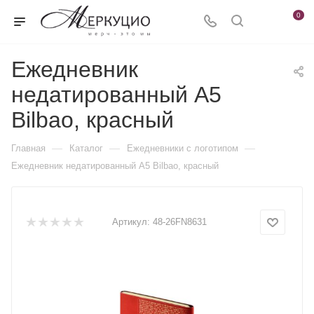
0
Ежедневник
недатированный А5
Bilbao, красный
—
—
—
Главная
Каталог
Ежедневники c логотипом
Ежедневник недатированный А5 Bilbao, красный
Артикул:
48-26FN8631