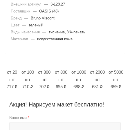
Внешний артикул
—
3-128.27
Поставщик
—
OASIS (48)
Бренд
—
Bruno Visconti
Цвет
—
зеленый
Виды нанесения
—
тиснение, УФ-печать
Материал
—
искусственная кожа
от 20
от 100
от 300
от 800
от 1000
от 2000
от 5000
шт
шт
шт
шт
шт
шт
шт
717 ₽
710 ₽
702 ₽
695 ₽
688 ₽
681 ₽
659 ₽
Акция! Нарисуем макет бесплатно!
Ваше имя
*