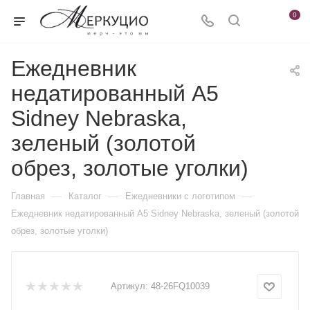
0
Ежедневник
недатированный А5
Sidney Nebraska,
зеленый (золотой
обрез, золотые уголки)
—
—
—
Главная
Каталог
Ежедневники c логотипом
Ежедневник недатированный А5 Sidney Nebraska, зеленый (золотой
обрез, золотые уголки)
Артикул:
48-26FQ10039