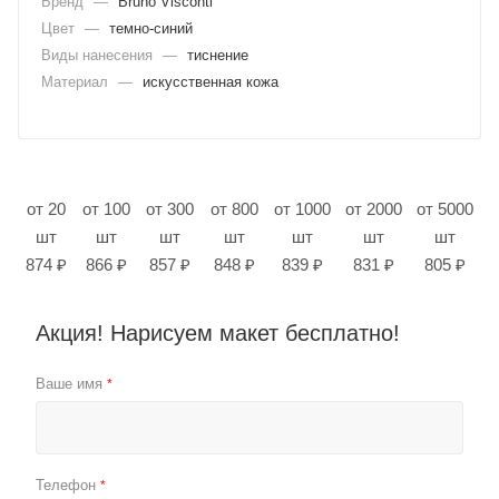
Бренд
—
Bruno Visconti
Цвет
—
темно-синий
Виды нанесения
—
тиснение
Материал
—
искусственная кожа
от 20
от 100
от 300
от 800
от 1000
от 2000
от 5000
шт
шт
шт
шт
шт
шт
шт
874 ₽
866 ₽
857 ₽
848 ₽
839 ₽
831 ₽
805 ₽
Акция! Нарисуем макет бесплатно!
Ваше имя
*
Телефон
*