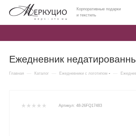
Корпоративные подарки
и текстиль
Ежедневник недатированны
—
—
—
Главная
Каталог
Ежедневники c логотипом
Ежеднев
Артикул:
48-26FQ17483