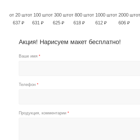
от 20 шт
от 100 шт
от 300 шт
от 800 шт
от 1000 шт
от 2000 шт
о
637 ₽
631 ₽
625 ₽
618 ₽
612 ₽
606 ₽
Акция! Нарисуем макет бесплатно!
Ваше имя
*
Телефон
*
Продукция, комментарии
*