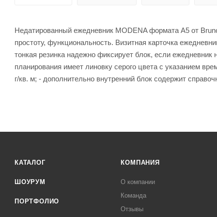
Недатированный ежедневник MODENA формата А5 от Bruno Vi
простоту, функциональность. Визитная карточка ежедневник
тонкая резинка надежно фиксирует блок, если ежедневник не
планирования имеет линовку серого цвета с указанием вре
г/кв. м; - дополнительно внутренний блок содержит справо
КАТАЛОГ
КОМПАНИЯ
ШОУРУМ
О компании
Команда
ПОРТФОЛИО
Отзывы