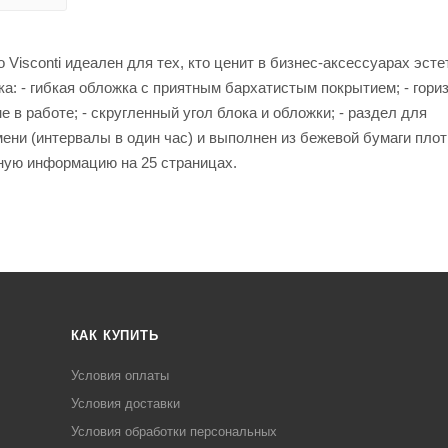
sconti идеален для тех, кто ценит в бизнес-аксессуарах эстет
а: - гибкая обложка с приятным бархатистым покрытием; - гори
 в работе; - скругленный угол блока и обложки; - раздел для
мени (интервалы в один час) и выполнен из бежевой бумаги пло
чную информацию на 25 страницах.
КАК КУПИТЬ
Условия оплаты
Условия доставки
Условия обработки персональных