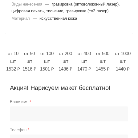
Виды нанесения
—
гравировка (оптоволоконный лазер),
цифровая печать, тиснение, гравировка (co2 лазер)
Материал
—
искусственная кожа
от 10
от 50
от 100
от 200
от 400
от 500
от 1000
шт
шт
шт
шт
шт
шт
шт
1532 ₽
1516 ₽
1501 ₽
1486 ₽
1470 ₽
1455 ₽
1440 ₽
Акция! Нарисуем макет бесплатно!
Ваше имя
*
Телефон
*