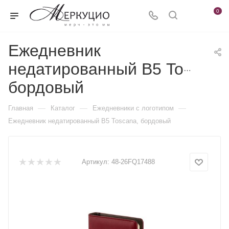
0
Ежедневник
недатированный В5 Toscana
бордовый
—
—
—
Главная
Каталог
Ежедневники c логотипом
Ежедневник недатированный В5 Toscana, бордовый
Артикул:
48-26FQ17488