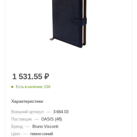
1 531.55
₽
Есть в наличии: 236
Характеристики
Внешний артикул
—
3-664.03
Поставщик
—
OASIS (48)
Бренд
—
Bruno Visconti
Цвет
—
темно-синий