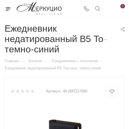
0
Ежедневник
недатированный В5 Toscana
темно-синий
—
—
—
Главная
Каталог
Ежедневники c логотипом
Ежедневник недатированный В5 Toscana, темно-синий
Артикул:
48-26FQ17490