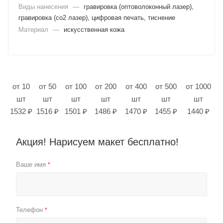
Виды нанесения
—
гравировка (оптоволоконный лазер),
гравировка (co2 лазер), цифровая печать, тиснение
Материал
—
искусственная кожа
от 10
от 50
от 100
от 200
от 400
от 500
от 1000
шт
шт
шт
шт
шт
шт
шт
1532 ₽
1516 ₽
1501 ₽
1486 ₽
1470 ₽
1455 ₽
1440 ₽
Акция! Нарисуем макет бесплатно!
Ваше имя
*
Телефон
*