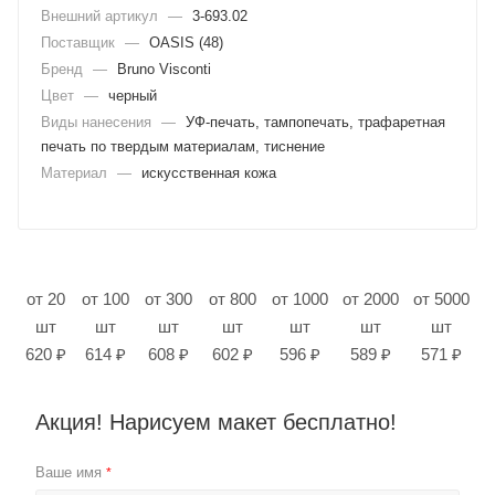
Внешний артикул
—
3-693.02
Поставщик
—
OASIS (48)
Бренд
—
Bruno Visconti
Цвет
—
черный
Виды нанесения
—
УФ-печать, тампопечать, трафаретная
печать по твердым материалам, тиснение
Материал
—
искусственная кожа
от 20
от 100
от 300
от 800
от 1000
от 2000
от 5000
шт
шт
шт
шт
шт
шт
шт
620 ₽
614 ₽
608 ₽
602 ₽
596 ₽
589 ₽
571 ₽
Акция! Нарисуем макет бесплатно!
Ваше имя
*