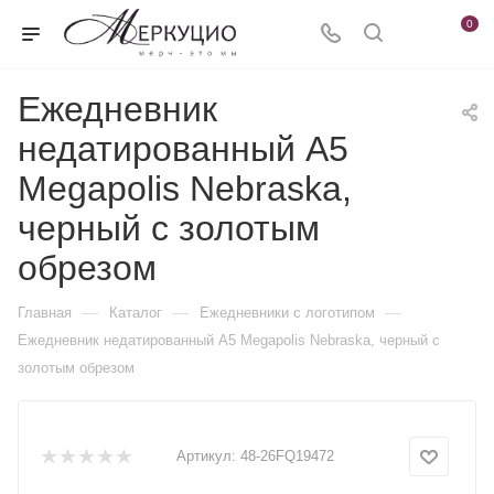
0
Ежедневник
недатированный А5
Megapolis Nebraska,
черный с золотым
обрезом
—
—
—
Главная
Каталог
Ежедневники c логотипом
Ежедневник недатированный А5 Megapolis Nebraska, черный с
золотым обрезом
Артикул:
48-26FQ19472