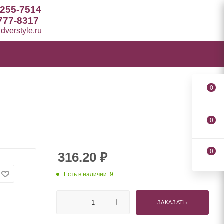
 255-7514
777-8317
verstyle.ru
0
0
0
316.20
₽
Есть в наличии: 9
ЗАКАЗАТЬ