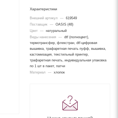
Характеристики
Внешний артикул
—
619549
Поставщик
—
OASIS (48)
Цвет
—
натуральный
Виды нанесения
—
dtf (полноцвет),
термотрансфер, флекстран, dtf-цифровая
вышивка, трафаретная печать пуфф, вышивка,
кастомизация, текстильный принтер,
трафаретная печать, индивидуальная упаковка
по 1 шт в пакет, патчи
Материал
—
хлопок