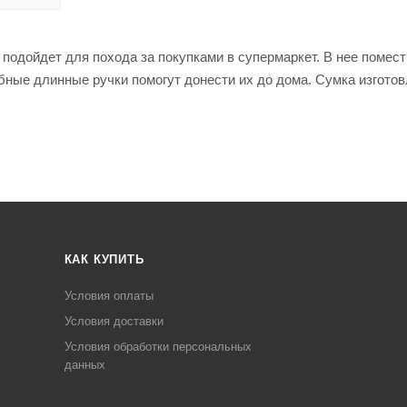
 подойдет для похода за покупками в супермаркет. В нее помес
бные длинные ручки помогут донести их до дома. Сумка изготов
КАК КУПИТЬ
Условия оплаты
Условия доставки
Условия обработки персональных
данных