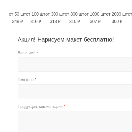
от 50 шт
от 100 шт
от 300 шт
от 800 шт
от 1000 шт
от 2000 шт
о
348 ₽
316 ₽
313 ₽
310 ₽
307 ₽
300 ₽
Акция! Нарисуем макет бесплатно!
Ваше имя
*
Телефон
*
Продукция, комментарии
*