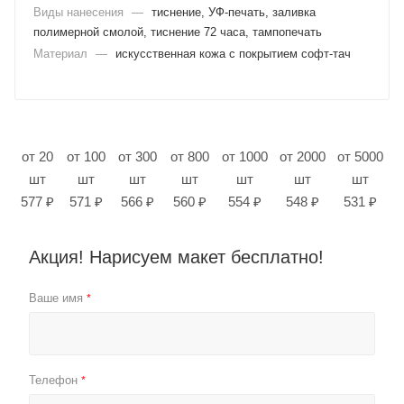
Виды нанесения
—
тиснение, УФ-печать, заливка
полимерной смолой, тиснение 72 часа, тампопечать
Материал
—
искусственная кожа с покрытием софт-тач
от 20
от 100
от 300
от 800
от 1000
от 2000
от 5000
шт
шт
шт
шт
шт
шт
шт
577 ₽
571 ₽
566 ₽
560 ₽
554 ₽
548 ₽
531 ₽
Акция! Нарисуем макет бесплатно!
Ваше имя
*
Телефон
*