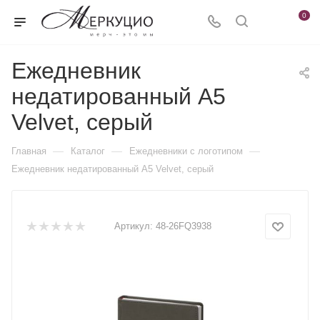
0
Ежедневник
недатированный А5
Velvet, серый
—
—
—
Главная
Каталог
Ежедневники c логотипом
Ежедневник недатированный А5 Velvet, серый
Артикул:
48-26FQ3938