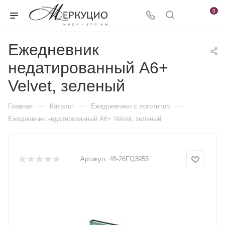
0
Ежедневник
недатированный А6+
Velvet, зеленый
—
—
—
Главная
Каталог
Ежедневники c логотипом
Ежедневник недатированный А6+ Velvet, зеленый
Артикул:
48-26FQ3955