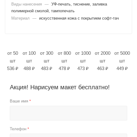
Виды нанесения
—
УФ-печать, тиснение, заливка
полимерной смолой, тампопечать
Материал
—
искусственная кожа с покрытием софт-тач
от 50
от 100
от 300
от 800
от 1000
от 2000
от 5000
шт
шт
шт
шт
шт
шт
шт
536 ₽
488 ₽
483 ₽
478 ₽
473 ₽
463 ₽
449 ₽
Акция! Нарисуем макет бесплатно!
Ваше имя
*
Телефон
*