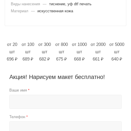
Виды нанесения
—
тиснение, уф dtf печать
Материал
—
искусственная кожа
от 20
от 100
от 300
от 800
от 1000
от 2000
от 5000
шт
шт
шт
шт
шт
шт
шт
696 ₽
689 ₽
682 ₽
675 ₽
668 ₽
661 ₽
640 ₽
Акция! Нарисуем макет бесплатно!
Ваше имя
*
Телефон
*