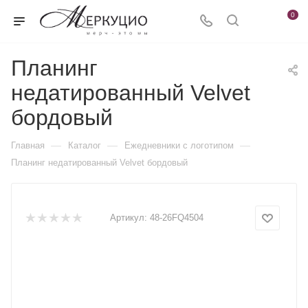
0
Планинг
недатированный Velvet
бордовый
—
—
—
Главная
Каталог
Ежедневники c логотипом
Планинг недатированный Velvet бордовый
Артикул:
48-26FQ4504