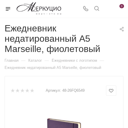
0
Ежедневник
недатированный А5
Marseille, фиолетовый
—
—
—
Главная
Каталог
Ежедневники c логотипом
Ежедневник недатированный А5 Marseille, фиолетовый
Артикул:
48-26FQ6549