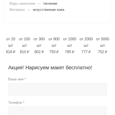
Виды нанесения
—
тиснение
Материал
—
искусственная кожа
от 20
от 100
от 300
от 800
от 1000
от 2000
от 5000
шт
шт
шт
шт
шт
шт
шт
818 ₽
810 ₽
802 ₽
793 ₽
785 ₽
777 ₽
752 ₽
Акция! Нарисуем макет бесплатно!
Ваше имя
*
Телефон
*