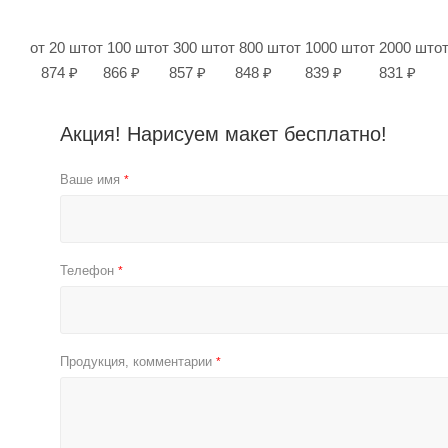
от 20 шт
от 100 шт
от 300 шт
от 800 шт
от 1000 шт
от 2000 шт
о
874 ₽
866 ₽
857 ₽
848 ₽
839 ₽
831 ₽
Акция! Нарисуем макет бесплатно!
Ваше имя
*
Телефон
*
Продукция, комментарии
*