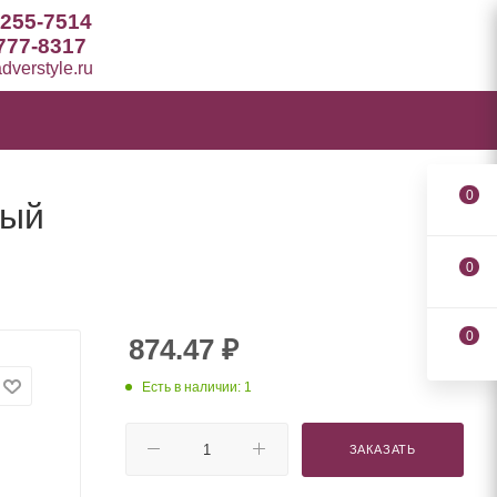
 255-7514
777-8317
verstyle.ru
0
рый
0
0
874.47
₽
Есть в наличии: 1
ЗАКАЗАТЬ