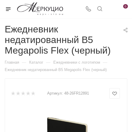
0
Ежедневник
недатированный B5
Megapolis Flex (черный)
—
—
—
Главная
Каталог
Ежедневники c логотипом
Ежедневник недатированный B5 Megapolis Flex (черный)
Артикул:
48-26FR12891