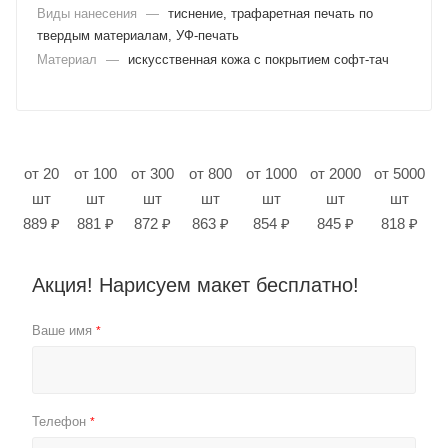
Виды нанесения
—
тиснение, трафаретная печать по
твердым материалам, УФ-печать
Материал
—
искусственная кожа с покрытием софт-тач
от 20
от 100
от 300
от 800
от 1000
от 2000
от 5000
шт
шт
шт
шт
шт
шт
шт
889 ₽
881 ₽
872 ₽
863 ₽
854 ₽
845 ₽
818 ₽
Акция! Нарисуем макет бесплатно!
Ваше имя
*
Телефон
*