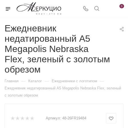
0
Ежедневник
недатированный А5
Megapolis Nebraska
Flex, зеленый с золотым
обрезом
—
—
—
Главная
Каталог
Ежедневники c логотипом
Ежедневник недатированный А5 Megapolis Nebraska Flex, зеленый
с золотым обрезом
Артикул:
48-26FR19484