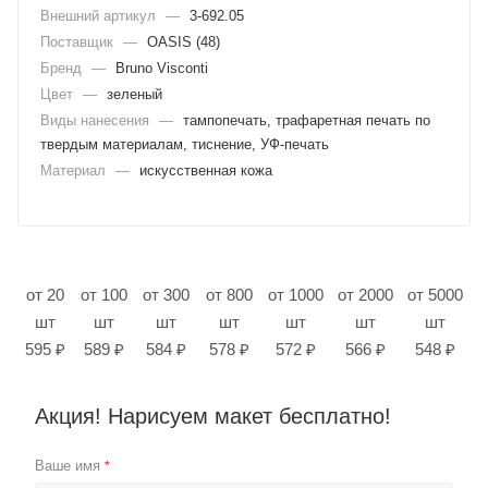
Внешний артикул
—
3-692.05
Поставщик
—
OASIS (48)
Бренд
—
Bruno Visconti
Цвет
—
зеленый
Виды нанесения
—
тампопечать, трафаретная печать по
твердым материалам, тиснение, УФ-печать
Материал
—
искусственная кожа
от 20
от 100
от 300
от 800
от 1000
от 2000
от 5000
шт
шт
шт
шт
шт
шт
шт
595 ₽
589 ₽
584 ₽
578 ₽
572 ₽
566 ₽
548 ₽
Акция! Нарисуем макет бесплатно!
Ваше имя
*