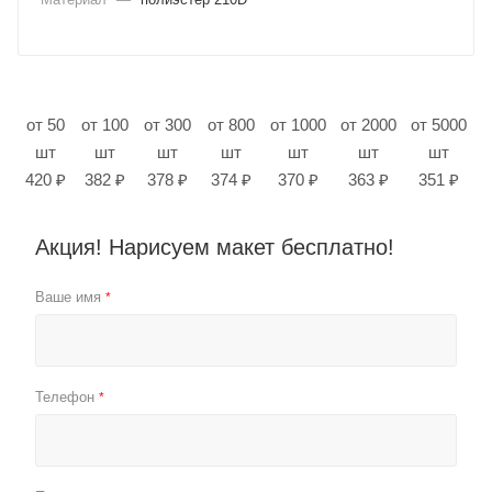
от 50
от 100
от 300
от 800
от 1000
от 2000
от 5000
шт
шт
шт
шт
шт
шт
шт
420 ₽
382 ₽
378 ₽
374 ₽
370 ₽
363 ₽
351 ₽
Акция! Нарисуем макет бесплатно!
Ваше имя
*
Телефон
*