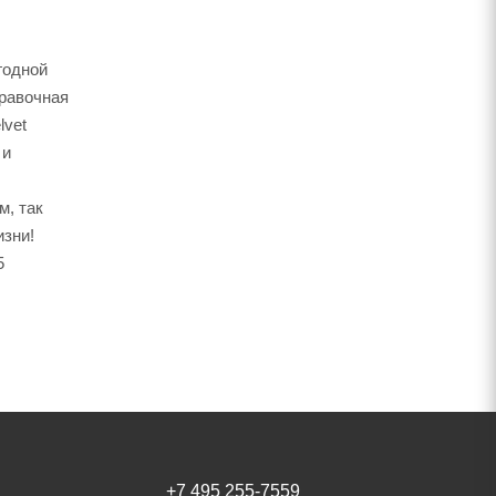
годной
правочная
lvet
 и
м, так
изни!
5
+7 495 255-7559