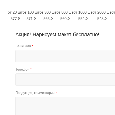
от 20 шт
от 100 шт
от 300 шт
от 800 шт
от 1000 шт
от 2000 шт
о
577 ₽
571 ₽
566 ₽
560 ₽
554 ₽
548 ₽
Акция! Нарисуем макет бесплатно!
Ваше имя
*
Телефон
*
Продукция, комментарии
*