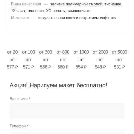
Виды нанесения
—
заливка полимерной смолой, тиснение
72 часа, тиснение, УФ-печать, тампопечать
Материал
—
искусственная кожа с покрытием софт-тач
от 20
от 100
от 300
от 800
от 1000
от 2000
от 5000
шт
шт
шт
шт
шт
шт
шт
577 ₽
571 ₽
566 ₽
560 ₽
554 ₽
548 ₽
531 ₽
Акция! Нарисуем макет бесплатно!
Ваше имя
*
Телефон
*