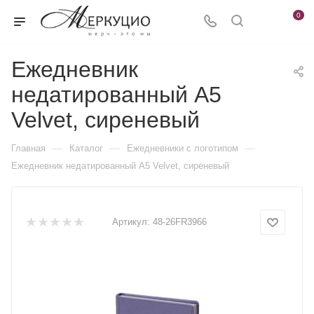
0
Ежедневник
недатированный А5
Velvet, сиреневый
—
—
—
Главная
Каталог
Ежедневники c логотипом
Ежедневник недатированный А5 Velvet, сиреневый
Артикул:
48-26FR3966