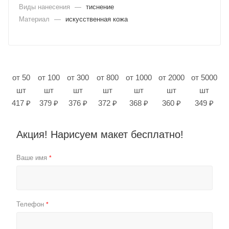
Виды нанесения
—
тиснение
Материал
—
искусственная кожа
от 50
от 100
от 300
от 800
от 1000
от 2000
от 5000
шт
шт
шт
шт
шт
шт
шт
417 ₽
379 ₽
376 ₽
372 ₽
368 ₽
360 ₽
349 ₽
Акция! Нарисуем макет бесплатно!
Ваше имя
*
Телефон
*