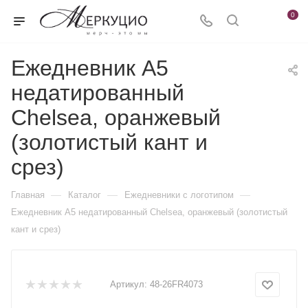
0
Ежедневник А5
недатированный
Chelsea, оранжевый
(золотистый кант и
срез)
—
—
—
Главная
Каталог
Ежедневники c логотипом
Ежедневник А5 недатированный Chelsea, оранжевый (золотистый
кант и срез)
Артикул:
48-26FR4073