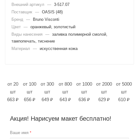
Внешний артикул
—
3-517.07
Поставщик
—
OASIS (48)
Бренд
—
Bruno Visconti
Цвет
—
оранжевый, золотистый
Виды нанесения
—
заливка полимерной смолой,
тампопечать, тиснение
Материал
—
искусственная кожа
от 20
от 100
от 300
от 800
от 1000
от 2000
от 5000
шт
шт
шт
шт
шт
шт
шт
663 ₽
656 ₽
649 ₽
643 ₽
636 ₽
629 ₽
610 ₽
Акция! Нарисуем макет бесплатно!
Ваше имя
*