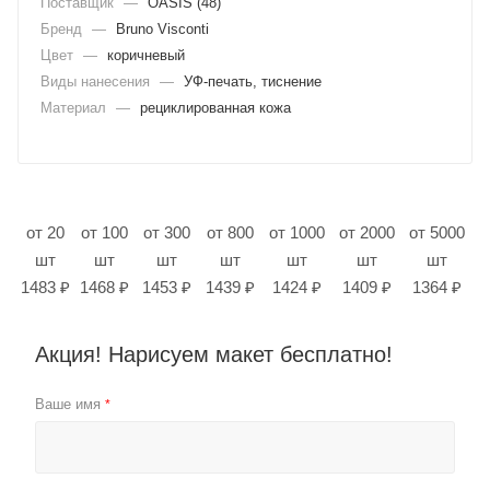
Поставщик
—
OASIS (48)
Бренд
—
Bruno Visconti
Цвет
—
коричневый
Виды нанесения
—
УФ-печать, тиснение
Материал
—
рециклированная кожа
от 20
от 100
от 300
от 800
от 1000
от 2000
от 5000
шт
шт
шт
шт
шт
шт
шт
1483 ₽
1468 ₽
1453 ₽
1439 ₽
1424 ₽
1409 ₽
1364 ₽
Акция! Нарисуем макет бесплатно!
Ваше имя
*