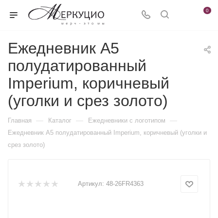
0
Ежедневник А5
полудатированный
Imperium, коричневый
(уголки и срез золото)
—
—
—
Главная
Каталог
Ежедневники c логотипом
Ежедневник А5 полудатированный Imperium, коричневый (уголки и
срез золото)
Артикул:
48-26FR4363