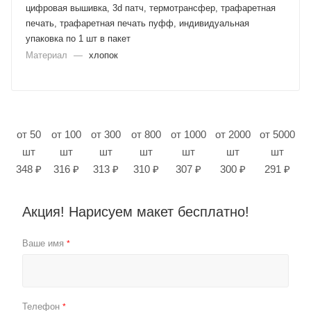
цифровая вышивка, 3d патч, термотрансфер, трафаретная
печать, трафаретная печать пуфф, индивидуальная
упаковка по 1 шт в пакет
Материал
—
хлопок
от 50
от 100
от 300
от 800
от 1000
от 2000
от 5000
шт
шт
шт
шт
шт
шт
шт
348 ₽
316 ₽
313 ₽
310 ₽
307 ₽
300 ₽
291 ₽
Акция! Нарисуем макет бесплатно!
Ваше имя
*
Телефон
*