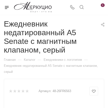
0
Ежедневник
недатированный А5
Senate с магнитным
клапаном, серый
—
—
—
Главная
Каталог
Ежедневники c логотипом
Ежедневник недатированный А5 Senate с магнитным клапаном,
серый
Артикул:
48-26FR6563