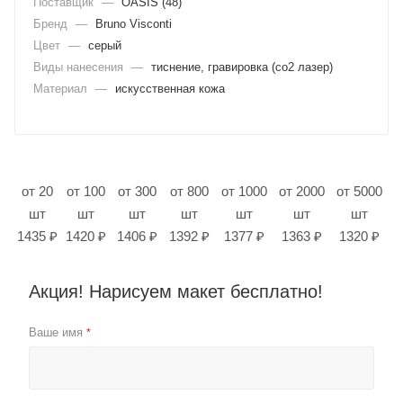
Поставщик
—
OASIS (48)
Бренд
—
Bruno Visconti
Цвет
—
серый
Виды нанесения
—
тиснение, гравировка (co2 лазер)
Материал
—
искусственная кожа
от 20
от 100
от 300
от 800
от 1000
от 2000
от 5000
шт
шт
шт
шт
шт
шт
шт
1435 ₽
1420 ₽
1406 ₽
1392 ₽
1377 ₽
1363 ₽
1320 ₽
Акция! Нарисуем макет бесплатно!
Ваше имя
*