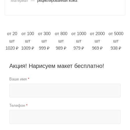
Материал
—
рециклированная кожа
от 20
от 100
от 300
от 800
от 1000
от 2000
от 5000
шт
шт
шт
шт
шт
шт
шт
1020 ₽
1009 ₽
999 ₽
989 ₽
979 ₽
969 ₽
938 ₽
Акция! Нарисуем макет бесплатно!
Ваше имя
*
Телефон
*