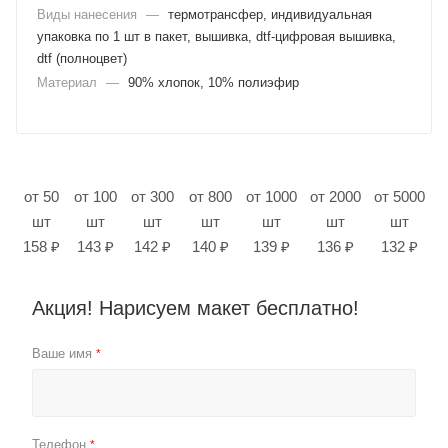
Виды нанесения
—
термотрансфер, индивидуальная
упаковка по 1 шт в пакет, вышивка, dtf-цифровая вышивка,
dtf (полноцвет)
Материал
—
90% хлопок, 10% полиэфир
от 50
от 100
от 300
от 800
от 1000
от 2000
от 5000
шт
шт
шт
шт
шт
шт
шт
158 ₽
143 ₽
142 ₽
140 ₽
139 ₽
136 ₽
132 ₽
Акция! Нарисуем макет бесплатно!
Ваше имя
*
Телефон
*