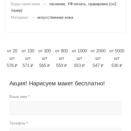
Виды нанесения
—
тиснение, УФ-печать, гравировка (co2
лазер)
Материал
—
искусственная кожа
от 20
от 100
от 300
от 800
от 1000
от 2000
от 5000
шт
шт
шт
шт
шт
шт
шт
576 ₽
571 ₽
565 ₽
559 ₽
553 ₽
547 ₽
530 ₽
Акция! Нарисуем макет бесплатно!
Ваше имя
*
Телефон
*