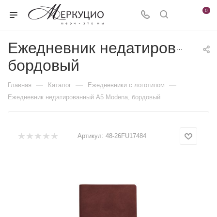
0
Ежедневник недатированны
бордовый
—
—
—
Главная
Каталог
Ежедневники c логотипом
Ежедневник недатированный A5 Modena, бордовый
Артикул:
48-26FU17484