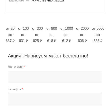
Материал
—
искусственная замша
от 20
от 100
от 300
от 800
от 1000
от 2000
от 5000
шт
шт
шт
шт
шт
шт
шт
637 ₽
631 ₽
625 ₽
618 ₽
612 ₽
606 ₽
586 ₽
Акция! Нарисуем макет бесплатно!
Ваше имя
*
Телефон
*