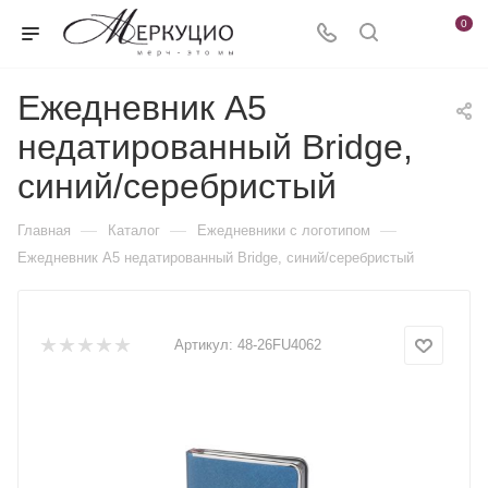
0
Ежедневник А5
недатированный Bridge,
синий/серебристый
—
—
—
Главная
Каталог
Ежедневники c логотипом
Ежедневник А5 недатированный Bridge, синий/серебристый
Артикул:
48-26FU4062