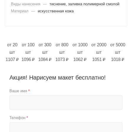
Виды нанесения
—
тиснение, заливка полимерной смолой
Материал
—
искусственная кожа
от 20
от 100
от 300
от 800
от 1000
от 2000
от 5000
шт
шт
шт
шт
шт
шт
шт
1107 ₽
1096 ₽
1084 ₽
1073 ₽
1062 ₽
1051 ₽
1018 ₽
Акция! Нарисуем макет бесплатно!
Ваше имя
*
Телефон
*