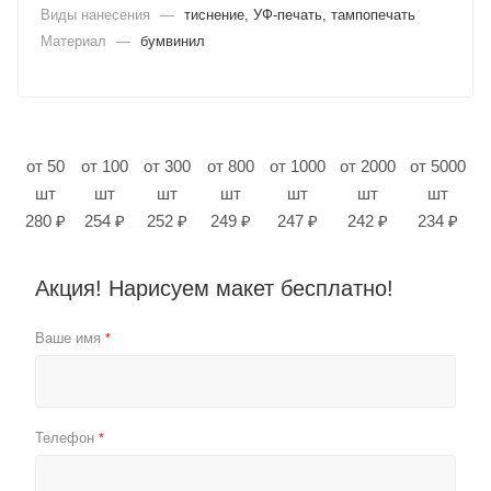
Виды нанесения
—
тиснение, УФ-печать, тампопечать
Материал
—
бумвинил
от 50
от 100
от 300
от 800
от 1000
от 2000
от 5000
шт
шт
шт
шт
шт
шт
шт
280 ₽
254 ₽
252 ₽
249 ₽
247 ₽
242 ₽
234 ₽
Акция! Нарисуем макет бесплатно!
Ваше имя
*
Телефон
*