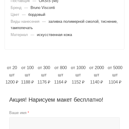
Поставщик
—
OASIS (48)
Бренд
—
Bruno Visconti
Цвет
—
бордовый
Виды нанесения
—
заливка полимерной смолой, тиснение,
тампопечать
Материал
—
искусственная кожа
от 20
от 100
от 300
от 800
от 1000
от 2000
от 5000
шт
шт
шт
шт
шт
шт
шт
1200 ₽
1188 ₽
1176 ₽
1164 ₽
1152 ₽
1140 ₽
1104 ₽
Акция! Нарисуем макет бесплатно!
Ваше имя
*