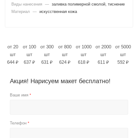
Виды нанесения
—
заливка полимерной смолой, тиснение
Материал
—
искусственная кожа
от 20
от 100
от 300
от 800
от 1000
от 2000
от 5000
шт
шт
шт
шт
шт
шт
шт
644 ₽
637 ₽
631 ₽
624 ₽
618 ₽
611 ₽
592 ₽
Акция! Нарисуем макет бесплатно!
Ваше имя
*
Телефон
*