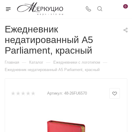
0
Ежедневник
недатированный А5
Parliament, красный
—
—
—
Главная
Каталог
Ежедневники c логотипом
Ежедневник недатированный А5 Parliament, красный
Артикул:
48-26FU6570