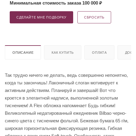
Минимальная стоимость заказа 100 000 ₽
СДЕЛАЙТЕ МНЕ ПОДБОРКУ
СБРОСИТЬ
ОПИСАНИЕ
КАК КУПИТЬ
ОПЛАТА
ДОСТ
Так трудно ничего не делать, ведь совершенно непонятно,
когда ты закончишь! Лаконичный слоган мотивирует к
активным действиям. Планируй и завершай! Вот что
кроется в элегантной надписи, выполненной золотым
тиснением! А Flex обложка напоминает Будь гибким!
Великолепный недатированный ежедневник Bilbao черно-
синего цвета с тиснением фольгой. Бежевая бумага 65 г/м,
широкая горизонтальная фиксирующая резинка. Гибкая
обложка с покрытием Soft-touch. Особенность этого