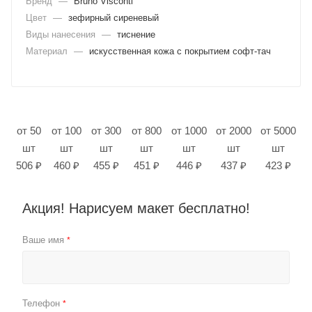
Бренд
—
Bruno Visconti
Цвет
—
зефирный сиреневый
Виды нанесения
—
тиснение
Материал
—
искусственная кожа с покрытием софт-тач
от 50
от 100
от 300
от 800
от 1000
от 2000
от 5000
шт
шт
шт
шт
шт
шт
шт
506 ₽
460 ₽
455 ₽
451 ₽
446 ₽
437 ₽
423 ₽
Акция! Нарисуем макет бесплатно!
Ваше имя
*
Телефон
*