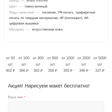
Бренд
—
Bruno Visconti
Цвет
—
темно-зеленый
Виды нанесения
—
тиснение, УФ-печать, трафаретная
печать по твердым материалам, dtf (полноцвет), dtf-
цифровая вышивка
Материал
—
искусственная кожа
от 50
от 100
от 300
от 800
от 1000
от 2000
от 5000
шт
шт
шт
шт
шт
шт
шт
402 ₽
366 ₽
362 ₽
358 ₽
355 ₽
348 ₽
337 ₽
Акция! Нарисуем макет бесплатно!
Ваше имя
*