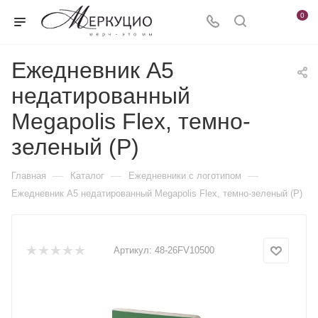
0
Ежедневник А5
недатированный
Megapolis Flex, темно-
зеленый (Р)
—
—
—
Главная
Каталог
Ежедневники c логотипом
Ежедневник А5 недатированный Megapolis Flex, темно-зеленый (Р)
Артикул:
48-26FV10500