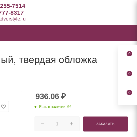
 255-7514
777-8317
verstyle.ru
0
сный, твердая обложка
0
0
936.06
₽
Есть в наличии: 66
ЗАКАЗАТЬ