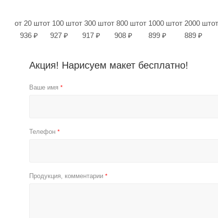
от 20 шт
от 100 шт
от 300 шт
от 800 шт
от 1000 шт
от 2000 шт
о
936 ₽
927 ₽
917 ₽
908 ₽
899 ₽
889 ₽
Акция! Нарисуем макет бесплатно!
Ваше имя
*
Телефон
*
Продукция, комментарии
*