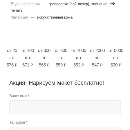
Виды нанесения
—
гравировка (co2 лазер), тиснение, УФ-
печать
Материал
—
искусственная кожа
от 20
от 100
от 300
от 800
от 1000
от 2000
от 5000
шт
шт
шт
шт
шт
шт
шт
576 ₽
571 ₽
565 ₽
559 ₽
553 ₽
547 ₽
530 ₽
Акция! Нарисуем макет бесплатно!
Ваше имя
*
Телефон
*