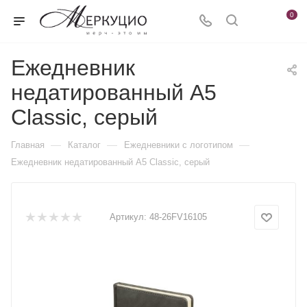
0
Ежедневник
недатированный А5
Classic, серый
—
—
—
Главная
Каталог
Ежедневники c логотипом
Ежедневник недатированный А5 Classic, серый
Артикул:
48-26FV16105