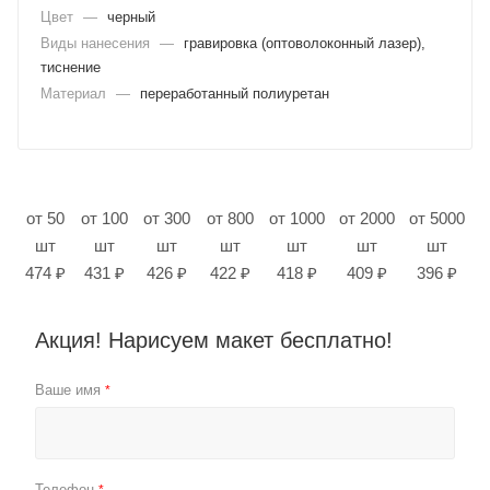
Цвет
—
черный
Виды нанесения
—
гравировка (оптоволоконный лазер),
тиснение
Материал
—
переработанный полиуретан
от 50
от 100
от 300
от 800
от 1000
от 2000
от 5000
шт
шт
шт
шт
шт
шт
шт
474 ₽
431 ₽
426 ₽
422 ₽
418 ₽
409 ₽
396 ₽
Акция! Нарисуем макет бесплатно!
Ваше имя
*
Телефон
*