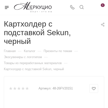
0
Картхолдер с
подставкой Sekun,
черный
—
—
—
Главная
Каталог
Презенты по темам
—
Экосувениры с логотипом
—
Товары из переработанных материалов
Картхолдер с подставкой Sekun, черный
Артикул:
48-26FV20151