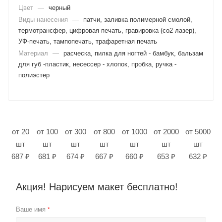
Цвет
—
черный
Виды нанесения
—
патчи, заливка полимерной смолой,
термотрансфер, цифровая печать, гравировка (co2 лазер),
УФ-печать, тампопечать, трафаретная печать
Материал
—
расческа, пилка для ногтей - бамбук, бальзам
для губ -пластик, несессер - хлопок, пробка, ручка -
полиэстер
от 20
от 100
от 300
от 800
от 1000
от 2000
от 5000
шт
шт
шт
шт
шт
шт
шт
687 ₽
681 ₽
674 ₽
667 ₽
660 ₽
653 ₽
632 ₽
Акция! Нарисуем макет бесплатно!
Ваше имя
*