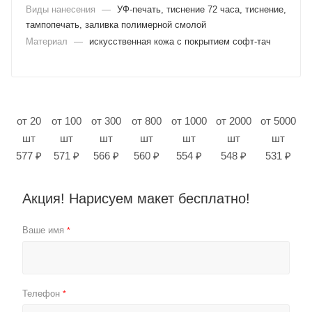
Виды нанесения
—
УФ-печать, тиснение 72 часа, тиснение,
тампопечать, заливка полимерной смолой
Материал
—
искусственная кожа с покрытием софт-тач
от 20
от 100
от 300
от 800
от 1000
от 2000
от 5000
шт
шт
шт
шт
шт
шт
шт
577 ₽
571 ₽
566 ₽
560 ₽
554 ₽
548 ₽
531 ₽
Акция! Нарисуем макет бесплатно!
Ваше имя
*
Телефон
*