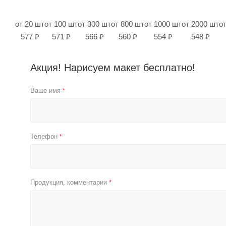
от 20 шт
от 100 шт
от 300 шт
от 800 шт
от 1000 шт
от 2000 шт
о
577 ₽
571 ₽
566 ₽
560 ₽
554 ₽
548 ₽
Акция! Нарисуем макет бесплатно!
Ваше имя
*
Телефон
*
Продукция, комментарии
*