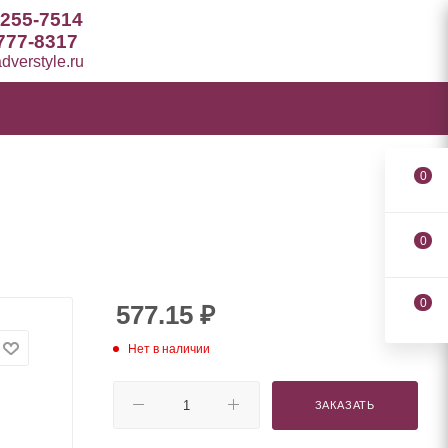
 255-7514
777-8317
verstyle.ru
0
0
0
577.15
₽
Нет в наличии
ЗАКАЗАТЬ