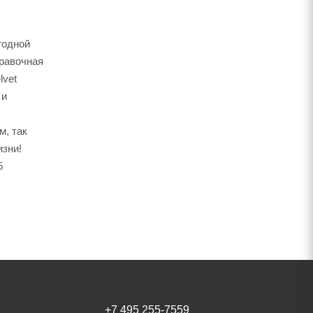
годной
правочная
lvet
 и
м, так
изни!
5
+7 495 255-7559