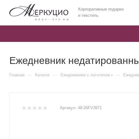
Корпоративные подарки
и текстиль
Ежедневник недатированны
—
—
—
Главная
Каталог
Ежедневники c логотипом
Ежеднев
Артикул:
48-26FV3971