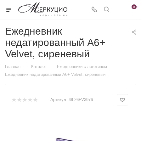
0
Ежедневник
недатированный А6+
Velvet, сиреневый
—
—
—
Главная
Каталог
Ежедневники c логотипом
Ежедневник недатированный А6+ Velvet, сиреневый
Артикул:
48-26FV3976