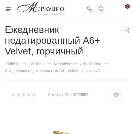
0
Ежедневник
недатированный А6+
Velvet, горчичный
—
—
—
Главная
Каталог
Ежедневники c логотипом
Ежедневник недатированный А6+ Velvet, горчичный
Артикул:
48-26FV3984