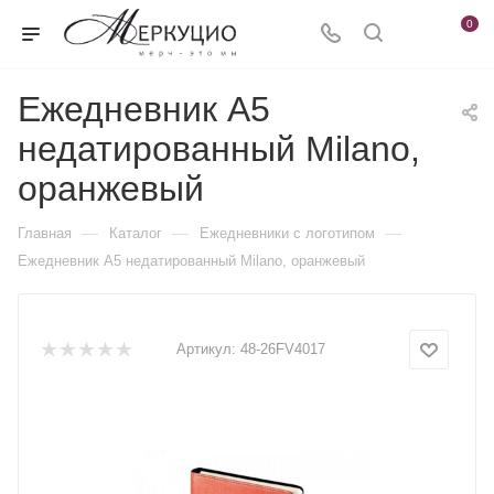
0
Ежедневник А5
недатированный Milano,
оранжевый
—
—
—
Главная
Каталог
Ежедневники c логотипом
Ежедневник А5 недатированный Milano, оранжевый
Артикул:
48-26FV4017