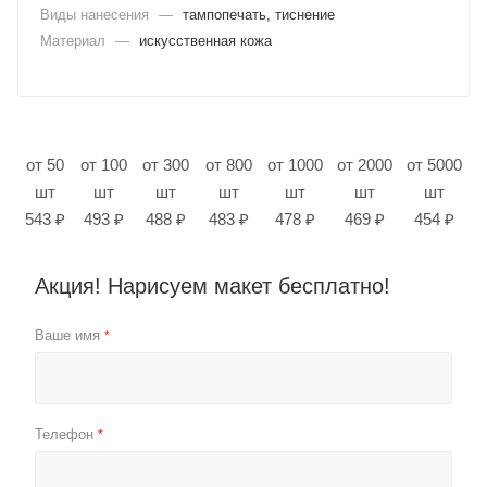
Виды нанесения
—
тампопечать, тиснение
Материал
—
искусственная кожа
от 50
от 100
от 300
от 800
от 1000
от 2000
от 5000
шт
шт
шт
шт
шт
шт
шт
543 ₽
493 ₽
488 ₽
483 ₽
478 ₽
469 ₽
454 ₽
Акция! Нарисуем макет бесплатно!
Ваше имя
*
Телефон
*