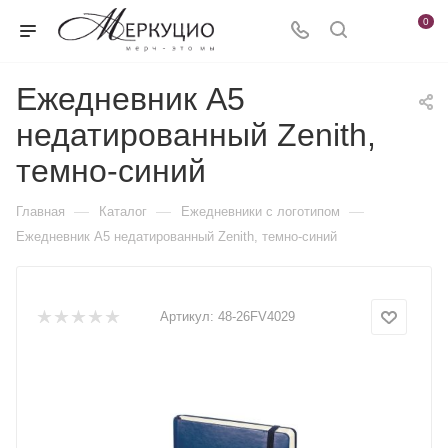
0
Ежедневник А5
недатированный Zenith,
темно-синий
—
—
—
Главная
Каталог
Ежедневники c логотипом
Ежедневник А5 недатированный Zenith, темно-синий
Артикул:
48-26FV4029