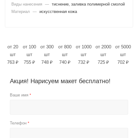
Виды нанесения
—
тиснение, заливка полимерной смолой
Материал
—
искусственная кожа
от 20
от 100
от 300
от 800
от 1000
от 2000
от 5000
шт
шт
шт
шт
шт
шт
шт
763 ₽
755 ₽
748 ₽
740 ₽
732 ₽
725 ₽
702 ₽
Акция! Нарисуем макет бесплатно!
Ваше имя
*
Телефон
*