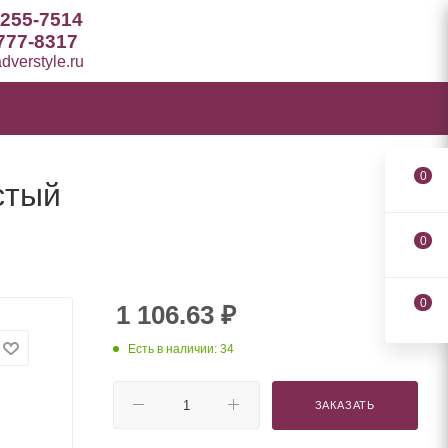
 255-7514
777-8317
verstyle.ru
0
стый
0
0
1 106.63
₽
Есть в наличии: 34
ЗАКАЗАТЬ