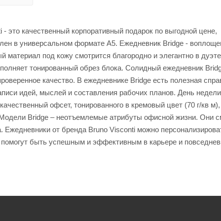
i - это качественный корпоративный подарок по выгодной цене,
ен в универсальном формате А5. Ежедневник Bridge - воплоще
й материал под кожу смотрится благородно и элегантно в дуэте
полняет тонированный обрез блока. Солидный ежедневник Bridg
оверенное качество. В ежедневнике Bridge есть полезная спра
аписи идей, мыслей и составления рабочих планов. День недели
качественный офсет, тонированного в кремовый цвет (70 г/кв м)
 Модели Bridge – неотъемлемые атрибуты офисной жизни. Они 
. Ежедневники от бренда Bruno Visconti можно персонализирова
 помогут быть успешным и эффективным в карьере и повседнев