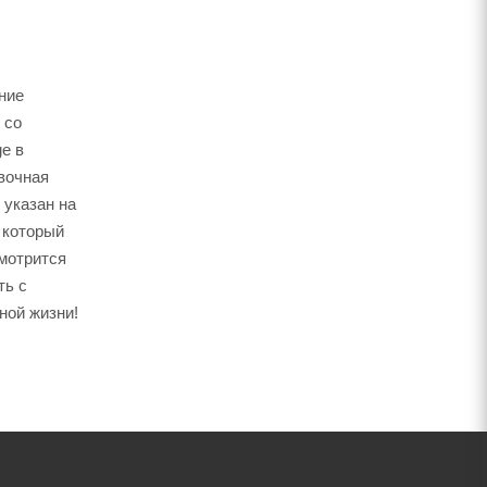
ние
 со
e в
вочная
 указан на
, который
смотрится
ть с
ной жизни!