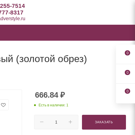
 255-7514
777-8317
verstyle.ru
0
ый (золотой обрез)
0
0
666.84
₽
Есть в наличии: 1
ЗАКАЗАТЬ