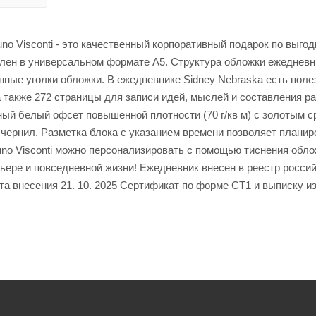
o Visconti - это качественный корпоративный подарок по выгод
лен в универсальном формате А5. Структура обложки ежедневн
ные уголки обложки. В ежедневнике Sidney Nebraska есть поле
а также 272 страницы для записи идей, мыслей и составления р
ный белый офсет повышенной плотности (70 г/кв м) с золотым с
 чернил. Разметка блока с указанием времени позволяет планир
runo Visconti можно персонализировать с помощью тиснения обл
ере и повседневной жизни! Ежедневник внесен в реестр росси
а внесения 21. 10. 2025 Сертификат по форме СТ1 и выписку из