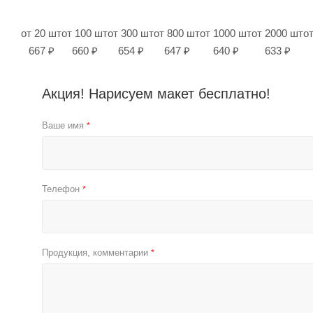
от 20 шт
от 100 шт
от 300 шт
от 800 шт
от 1000 шт
от 2000 шт
о
667 ₽
660 ₽
654 ₽
647 ₽
640 ₽
633 ₽
Акция! Нарисуем макет бесплатно!
Ваше имя
*
Телефон
*
Продукция, комментарии
*