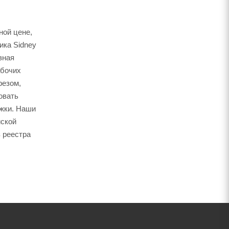
ной цене,
ика Sidney
зная
абочих
резом,
овать
ожки. Наши
йской
 реестра