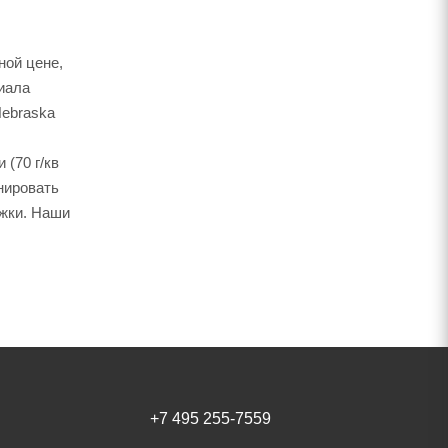
ной цене,
иала
Nebraska
(70 г/кв
нировать
ожки. Наши
+7 495 255-7559