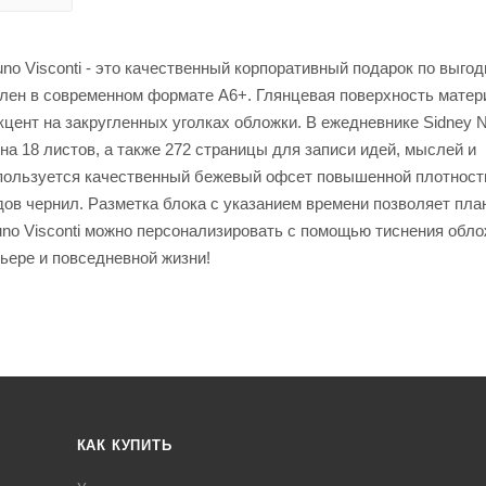
o Visconti - это качественный корпоративный подарок по выгод
лен в современном формате А6+. Глянцевая поверхность матер
кцент на закругленных уголках обложки. В ежедневнике Sidney 
а 18 листов, а также 272 страницы для записи идей, мыслей и
пользуется качественный бежевый офсет повышенной плотности 
дов чернил. Разметка блока с указанием времени позволяет пла
runo Visconti можно персонализировать с помощью тиснения обл
ьере и повседневной жизни!
КАК КУПИТЬ