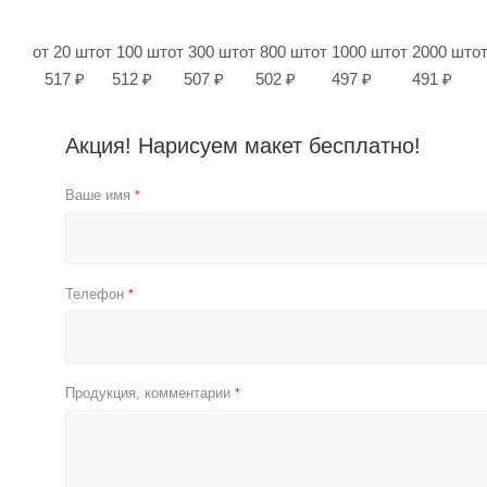
от 20 шт
от 100 шт
от 300 шт
от 800 шт
от 1000 шт
от 2000 шт
о
517 ₽
512 ₽
507 ₽
502 ₽
497 ₽
491 ₽
Акция! Нарисуем макет бесплатно!
Ваше имя
*
Телефон
*
Продукция, комментарии
*