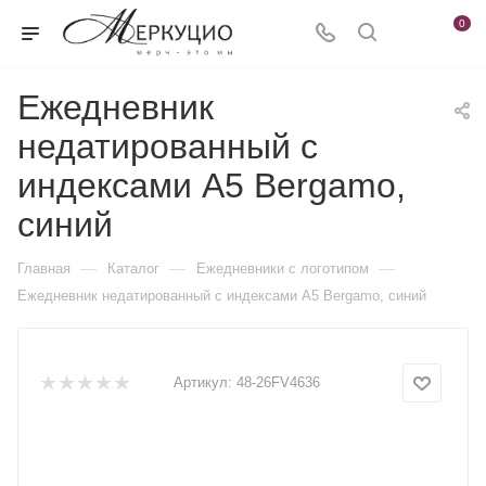
0
Ежедневник
недатированный с
индексами А5 Bergamo,
синий
—
—
—
Главная
Каталог
Ежедневники c логотипом
Ежедневник недатированный с индексами А5 Bergamo, синий
Артикул:
48-26FV4636