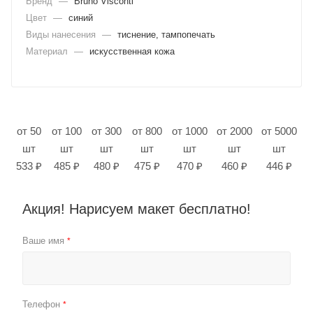
Бренд
—
Bruno Visconti
Цвет
—
синий
Виды нанесения
—
тиснение, тампопечать
Материал
—
искусственная кожа
от 50
от 100
от 300
от 800
от 1000
от 2000
от 5000
шт
шт
шт
шт
шт
шт
шт
533 ₽
485 ₽
480 ₽
475 ₽
470 ₽
460 ₽
446 ₽
Акция! Нарисуем макет бесплатно!
Ваше имя
*
Телефон
*