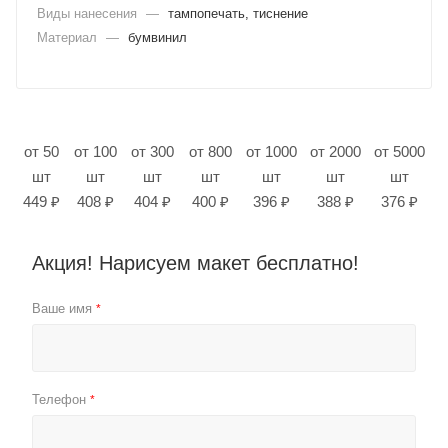
Виды нанесения
—
тампопечать, тиснение
Материал
—
бумвинил
от 50
от 100
от 300
от 800
от 1000
от 2000
от 5000
шт
шт
шт
шт
шт
шт
шт
449 ₽
408 ₽
404 ₽
400 ₽
396 ₽
388 ₽
376 ₽
Акция! Нарисуем макет бесплатно!
Ваше имя
*
Телефон
*