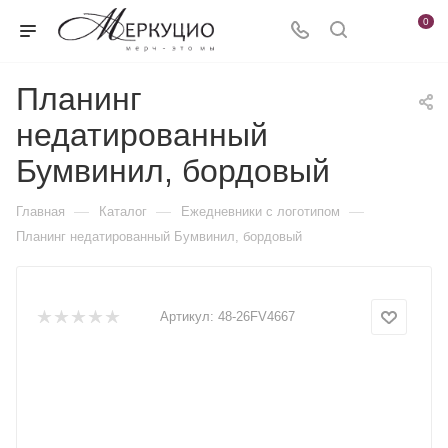
0
Планинг
недатированный
Бумвинил, бордовый
—
—
—
Главная
Каталог
Ежедневники c логотипом
Планинг недатированный Бумвинил, бордовый
Артикул:
48-26FV4667