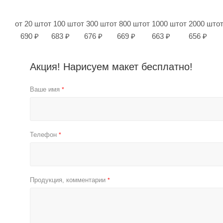
от 20 шт
от 100 шт
от 300 шт
от 800 шт
от 1000 шт
от 2000 шт
о
690 ₽
683 ₽
676 ₽
669 ₽
663 ₽
656 ₽
Акция! Нарисуем макет бесплатно!
Ваше имя
*
Телефон
*
Продукция, комментарии
*