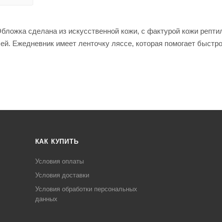
бложка сделана из искусственной кожи, с фактурой кожи репти
й. Ежедневник имеет ленточку ляссе, которая помогает быстро
КАК КУПИТЬ
Условия оплаты
Условия доставки
Условия обработки персональных
данных