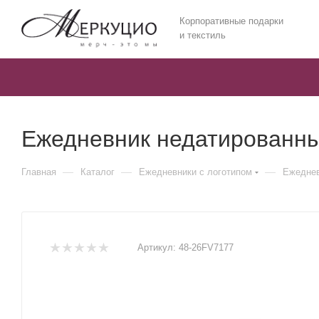
Корпоративные подарки
и текстиль
Ежедневник недатированн
—
—
—
Главная
Каталог
Ежедневники c логотипом
Ежеднев
Артикул:
48-26FV7177